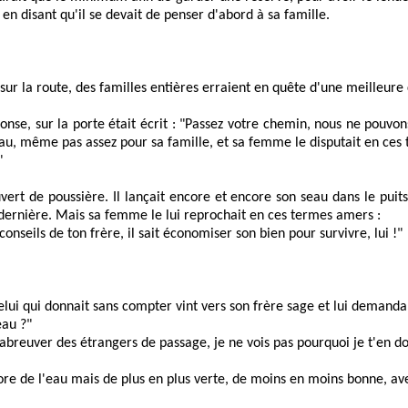
it en disant qu'il se devait de penser d'abord à sa famille.
et sur la route, des familles entières erraient en quête d'une meilleur
ponse, sur la porte était écrit : "Passez votre chemin, nous ne pou
eau, même pas assez pour sa famille, et sa femme le disputait en ces 
"
uvert de poussière. Il lançait encore et encore son seau dans le pui
e dernière. Mais sa femme le lui reprochait en ces termes amers :
onseils de ton frère, il sait économiser son bien pour survivre, lui !"
celui qui donnait sans compter vint vers son frère sage et lui demanda
eau ?"
breuver des étrangers de passage, je ne vois pas pourquoi je t'en do
ore de l'eau mais de plus en plus verte, de moins en moins bonne, a