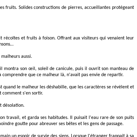
s fruits. Solides constructions de pierres, accueillantes protégeant
t récoltes et fruits à foison. Offrant aux visiteurs qui venaient leur
ansons…
s malheurs aussi.
l montra son œil, soleil de canicule, puis il ouvrit son manteau de
à comprendre que ce malheur là, n'avait pas envie de repartir.
est quand le malheur les déshabille, que les caractères se révèlent et
t comment s'en sortir.
t désolation.
 travail, et garda ses habitudes. Il puisait l'eau rare de son puits
 moindre goutte pour abreuver ses bêtes et les gens de passage.
emain un espoir de survie des siens. Lorsque l'étranger frappait à sa