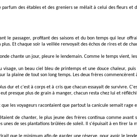
parfum des étables et des greniers se mêlait à celui des fleurs et de
ant le passager, profitant des saisons et du bon temps qui leur offrai
 plus. Et chaque soir la veillée renvoyait des échos de rires et de ch
. Le monde chante un jour, pleure le lendemain. Comme le temps vient, le
visage, un beau ciel bleu de printemps et une douce chaleur, puis i
 sur la plaine de tout son long temps. Les deux frères commencèrent 
plus dur et c'est à corps et à cris que chacun essayait de survivre. C'
eut presque plus de grain à manger, chacun resta chez lui et réfléchi
nt que les voyageurs racontaient que partout la canicule semait rage e
êtaient de chanter, le plus jeune des frères continua comme avant son
unes de ses plantations brûlées de soleil. Il s'épuisait à en tirer la
e tirait que le minimum afin de garder une réserve, pour avoir le lend