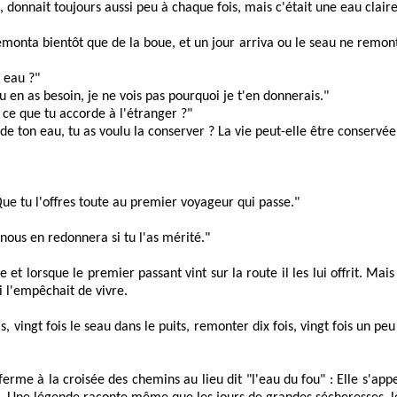
, donnait toujours aussi peu à chaque fois, mais c'était une eau claire
monta bientôt que de la boue, et un jour arriva ou le seau ne remonta 
 eau ?"
 en as besoin, je ne vois pas pourquoi je t'en donnerais."
e ce que tu accorde à l'étranger ?"
e ton eau, tu as voulu la conserver ? La vie peut-elle être conservée
Que tu l'offres toute au premier voyageur qui passe."
nous en redonnera si tu l'as mérité."
e et lorsque le premier passant vint sur la route il les lui offrit. Mai
i l'empêchait de vivre.
ois, vingt fois le seau dans le puits, remonter dix fois, vingt fois un
 ferme à la croisée des chemins au lieu dit "l'eau du fou" : Elle s'appe