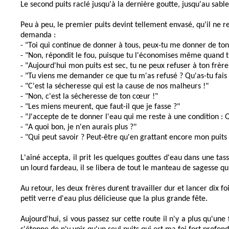
Le second puits raclé jusqu'à la dernière goutte, jusqu'au sable
Peu à peu, le premier puits devint tellement envasé, qu'il ne re
demanda :
- "Toi qui continue de donner à tous, peux-tu me donner de ton
- "Non, répondit le fou, puisque tu l'économises même quand tu
- "Aujourd'hui mon puits est sec, tu ne peux refuser à ton frèr
- "Tu viens me demander ce que tu m'as refusé ? Qu'as-tu fais d
- "C'est la sécheresse qui est la cause de nos malheurs !"
- "Non, c'est la sécheresse de ton cœur !"
- "Les miens meurent, que faut-il que je fasse ?"
- "J'accepte de te donner l'eau qui me reste à une condition : 
- "A quoi bon, je n'en aurais plus ?"
- "Qui peut savoir ? Peut-être qu'en grattant encore mon puits 
L'aîné accepta, il prit les quelques gouttes d'eau dans une tass
un lourd fardeau, il se libera de tout le manteau de sagesse qu
Au retour, les deux frères durent travailler dur et lancer dix f
petit verre d'eau plus délicieuse que la plus grande fête.
Aujourd'hui, si vous passez sur cette route il n'y a plus qu'une