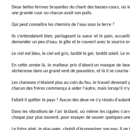
Deux belles fermes bruyantes du chant des basses-cours, où le 
une grande cour ou chacun avait son puits.
Qui peut connaître les chemins de l'eau sous la terre ?
Ils s'entendaient bien, partageant la sueur et le pain, accueill
demander un peu d'eau, le gîte et le couvert avec le sourire en
Le ciel est bleu, le ciel est gris, tantôt le gel, tantôt soleil
En cette année là, le malheur pris d'abord un masque de beau 
sécheresse dans un grand vent de poussière, et là il se coucha
Les chansons n'étaient plus au coin du feu, le travail devenait 
chacun des frères commença à aider l'autre, mais lorsqu'il n'y 
Fallait-il quitter le pays ? Aucun des deux ne s'y résolu d'auta
Dans les vibrations de l'air brûlant, où même les cigales s'arr
chaque jour plus souvent, pour essayer de sauver quelques-unes 
Le frère aîné, le plus sage, choisit d'économiser son eau. Il n